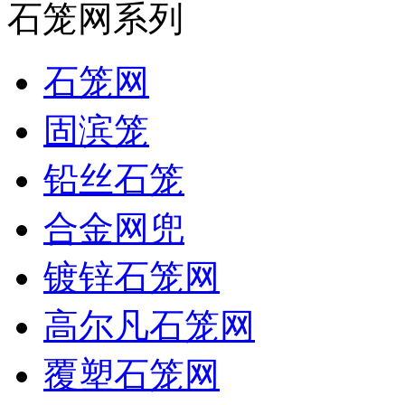
石笼网系列
石笼网
固滨笼
铅丝石笼
合金网兜
镀锌石笼网
高尔凡石笼网
覆塑石笼网