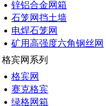
锌铝合金网箱
石笼网挡土墙
电焊石笼网
矿用高强度六角钢丝网
格宾网系列
格宾网
赛克格宾
绿格网箱