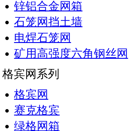
锌铝合金网箱
石笼网挡土墙
电焊石笼网
矿用高强度六角钢丝网
格宾网系列
格宾网
赛克格宾
绿格网箱