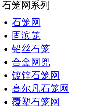
石笼网系列
石笼网
固滨笼
铅丝石笼
合金网兜
镀锌石笼网
高尔凡石笼网
覆塑石笼网