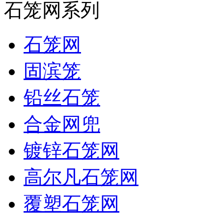
石笼网系列
石笼网
固滨笼
铅丝石笼
合金网兜
镀锌石笼网
高尔凡石笼网
覆塑石笼网