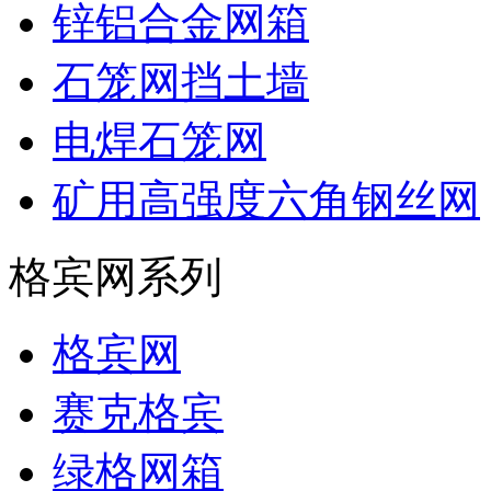
锌铝合金网箱
石笼网挡土墙
电焊石笼网
矿用高强度六角钢丝网
格宾网系列
格宾网
赛克格宾
绿格网箱