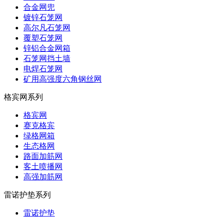
合金网兜
镀锌石笼网
高尔凡石笼网
覆塑石笼网
锌铝合金网箱
石笼网挡土墙
电焊石笼网
矿用高强度六角钢丝网
格宾网系列
格宾网
赛克格宾
绿格网箱
生态格网
路面加筋网
客土喷播网
高强加筋网
雷诺护垫系列
雷诺护垫