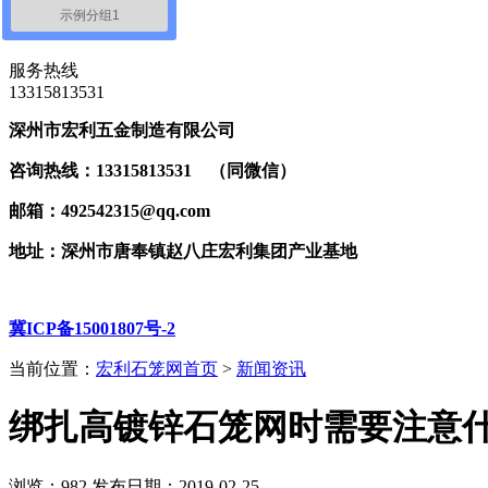
示例分组1
联系我们
服务热线
‭13315813531
深州市宏利五金制造有限公司
咨询热线：13315813531 （同微信）
邮箱：492542315@qq.com
地址：深州市唐奉镇赵八庄宏利集团产业基地
冀ICP备15001807号-2
当前位置：
宏利石笼网首页
>
新闻资讯
绑扎高镀锌石笼网时需要注意
浏览：
982
发布日期：2019-02-25