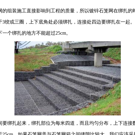
组装施工直接影响到工程的质量，所以镀锌石笼网在绑扎的时
3绞或三圈，上下底角处必须绑扎，连接处四边要绑扎在一起。
个绑扎的地方不能超过25cm。
绑扎起来，绑扎部位为每米四道，而且均匀分布，上下连接数
5cm，如果石笼网盖与石笼网箱之间缝隙比较大，我们应该采