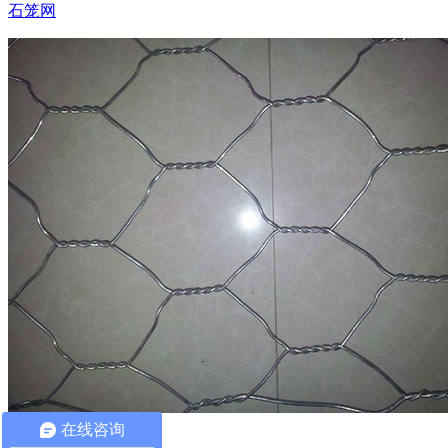
石笼网
在线咨询
固滨笼