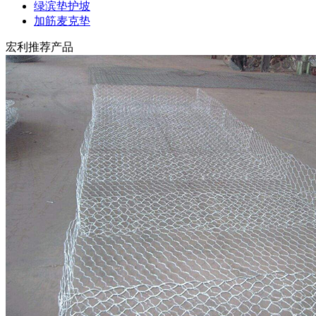
绿滨垫护坡
加筋麦克垫
宏利推荐产品