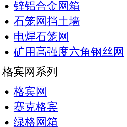
锌铝合金网箱
石笼网挡土墙
电焊石笼网
矿用高强度六角钢丝网
格宾网系列
格宾网
赛克格宾
绿格网箱