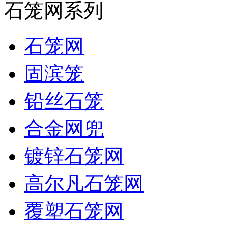
石笼网系列
石笼网
固滨笼
铅丝石笼
合金网兜
镀锌石笼网
高尔凡石笼网
覆塑石笼网