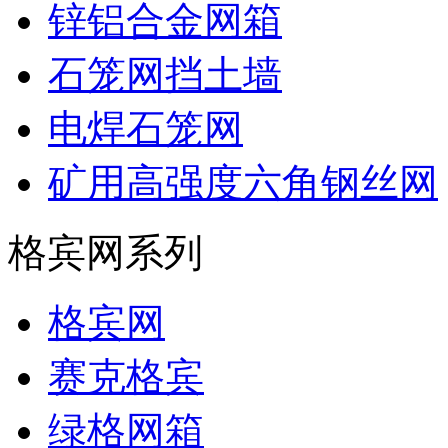
锌铝合金网箱
石笼网挡土墙
电焊石笼网
矿用高强度六角钢丝网
格宾网系列
格宾网
赛克格宾
绿格网箱