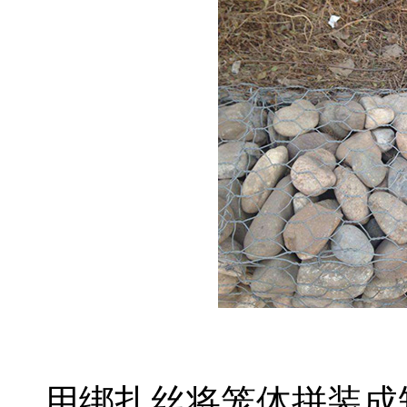
用绑扎丝将笼体拼装成