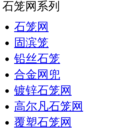
石笼网系列
石笼网
固滨笼
铅丝石笼
合金网兜
镀锌石笼网
高尔凡石笼网
覆塑石笼网