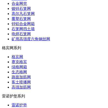
合金网兜
镀锌石笼网
高尔凡石笼网
覆塑石笼网
锌铝合金网箱
石笼网挡土墙
电焊石笼网
矿用高强度六角钢丝网
格宾网系列
格宾网
赛克格宾
绿格网箱
生态格网
路面加筋网
客土喷播网
高强加筋网
雷诺护垫系列
雷诺护垫