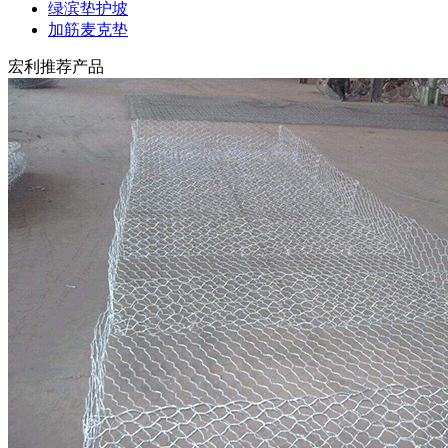
绿滨垫护坡
加筋麦克垫
宏利推荐产品