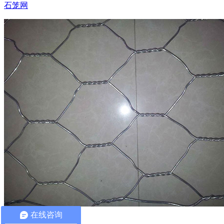
石笼网
在线咨询
固滨笼