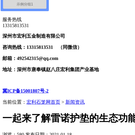
示例分组1
联系我们
服务热线
‭13315813531
深州市宏利五金制造有限公司
咨询热线：13315813531 （同微信）
邮箱：492542315@qq.com
地址：深州市唐奉镇赵八庄宏利集团产业基地
冀ICP备15001807号-2
当前位置：
宏利石笼网首页
>
新闻资讯
一起来了解雷诺护垫的生态功
浏览：
580
发布日期：2021-01-18