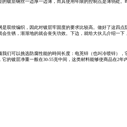
镀层钢丝一边厚一边薄，而其使用年限的控制点是薄弱处。即虽
是双绞编织，因此对镀层牢固度的要求比较高。做好了这四点
就会生锈，渐渐地的就会丧失功效。下边，就给大伙儿介绍一下，
我们可以挑选防腐性能的時间长度：电茺锌（也叫冷喷锌），它
它的镀层净重一般在30-55克中间，这类材料能够使商品在2