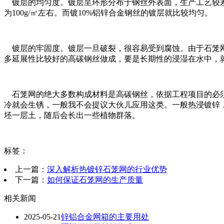
镀层的均匀度。镀层呈环形分布于钢丝外表面，生产工艺较差的
为100g/㎡左右。而镀10%铝锌合金钢丝的镀层就比较均匀。
镀层的牢固度。镀层一旦破裂，很容易受到腐蚀。由于石笼网
多延展性比较好的高碳钢丝做成，要是长期性的浸湿在水中，
石笼网的绝大多数构成材料是高碳钢丝，依据工程项目的必须
冷就会生锈，一般我不会提议大伙儿应用这类。一般热浸镀锌，
坯一层土，随后会长出一些植物群落。
标签：
上一篇：
深入解析热镀锌石笼网的行业优势
下一篇：
如何保证石笼网的生产质量
相关新闻
2025-05-21
锌铝合金网箱的主要用处