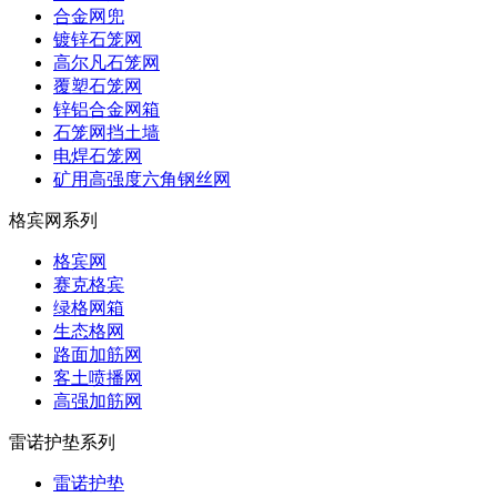
合金网兜
镀锌石笼网
高尔凡石笼网
覆塑石笼网
锌铝合金网箱
石笼网挡土墙
电焊石笼网
矿用高强度六角钢丝网
格宾网系列
格宾网
赛克格宾
绿格网箱
生态格网
路面加筋网
客土喷播网
高强加筋网
雷诺护垫系列
雷诺护垫