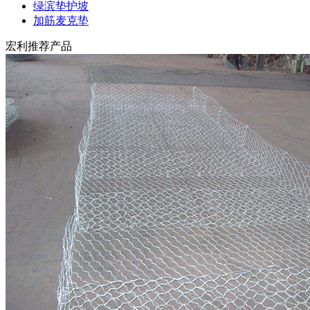
绿滨垫护坡
加筋麦克垫
宏利推荐产品