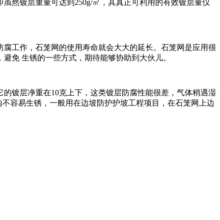
然镀层重量可达到250g/㎡，其真正可利用的有效镀层量仅
防腐工作，石笼网的使用寿命就会大大的延长。石笼网是应用很
避免 生锈的一些方式，期待能够协助到大伙儿。
的镀层净重在10克上下，这类镀层防腐性能很差，气体稍遇湿
年内不容易生锈，一般用在边坡防护护坡工程项目，在石笼网上边