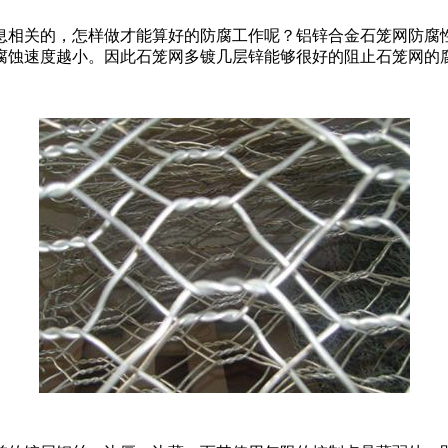
息相关的，怎样做才能算好的防腐工作呢？铝锌合金石笼网防腐
腐蚀速度越小。因此石笼网多镀几层锌能够很好的阻止石笼网的