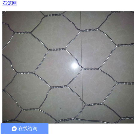
石笼网
在线咨询
固滨笼