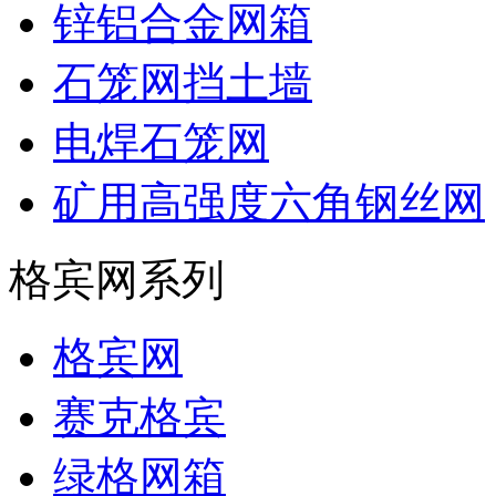
锌铝合金网箱
石笼网挡土墙
电焊石笼网
矿用高强度六角钢丝网
格宾网系列
格宾网
赛克格宾
绿格网箱