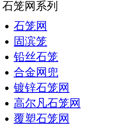
石笼网系列
石笼网
固滨笼
铅丝石笼
合金网兜
镀锌石笼网
高尔凡石笼网
覆塑石笼网